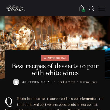
0
WINEGROWING
Best recipes of desserts to pair
with white wines
YOURFRIENDLYBAR
April 21, 2020
0
Comments
Q
Proin faucibus nec mauris a sodales, sed elementum mi
tincidunt. Sed eget viverra egestas nisi in consequat.