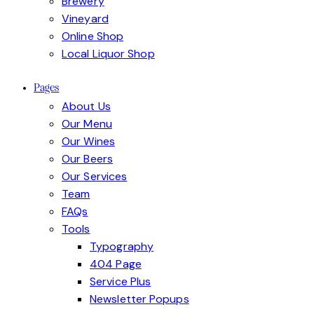
Brewery
Vineyard
Online Shop
Local Liquor Shop
Pages
About Us
Our Menu
Our Wines
Our Beers
Our Services
Team
FAQs
Tools
Typography
404 Page
Service Plus
Newsletter Popups