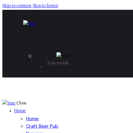
Skip to content
Skip to footer
0
Close
Home
Home
Craft Beer Pub