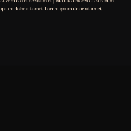
At vero eos et accusam et justo duo dolores et ea rebum.
 ipsum dolor sit amet. Lorem ipsum dolor sit amet,