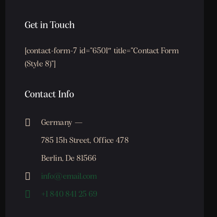
Get in Touch
[contact-form-7 id=”6501″ title=”Contact Form
(Style 8)”]
Contact Info
Germany —
785 15h Street, Office 478
Berlin, De 81566
info@email.com
+1 840 841 25 69