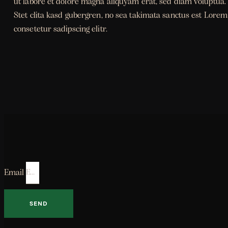
ut labore et dolore magna aliquyam erat, sed diam voluptua. 
Stet clita kasd gubergren, no sea takimata sanctus est Lorem
consetetur sadipscing elitr.
Email
SEND