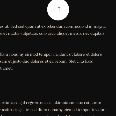
les ut. Sed sed quam ut ex bibendum commodo id id magna.
si et mattis vulputate, odio arcu aliquet metus, nec dapibus
d diam nonumy eirmod tempor invidunt ut labore et dolore
am et justo duo dolores et ea rebum. Stet clita kasd
t amet.
t clita kasd gubergren, no sea takimata sanctus est Lorem
r sadipscing elitr, sed diam nonumy eirmod tempor invidunt