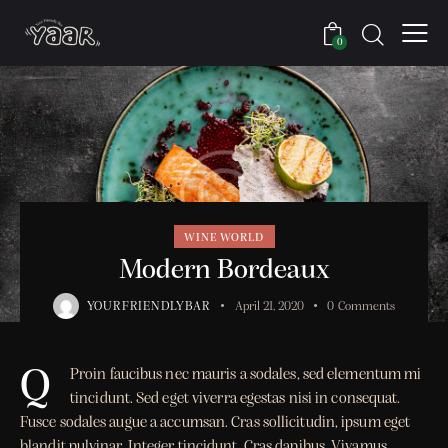
0
WINE WORLD
Modern Bordeaux
YOURFRIENDLYBAR
April 21, 2020
0
Comments
Q
Proin faucibus nec mauris a sodales, sed elementum mi
tincidunt. Sed eget viverra egestas nisi in consequat.
Fusce sodales augue a accumsan. Cras sollicitudin, ipsum eget
blandit pulvinar. Integer tincidunt. Cras dapibus. Vivamus